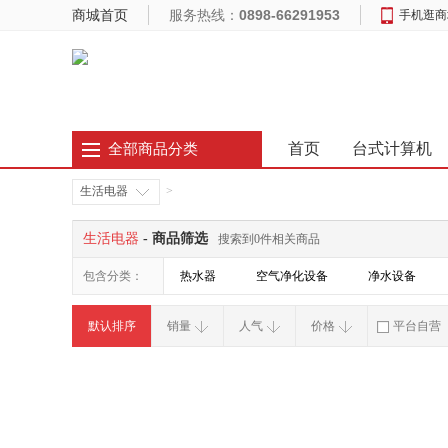
商城首页
服务热线：
0898-66291953
手机逛商
首页
台式计算机
全部商品分类
生活电器
>
生活电器
- 商品筛选
搜索到0件相关商品
包含分类：
热水器
空气净化设备
净水设备
默认排序
销量
人气
价格
平台自营
破损补寄