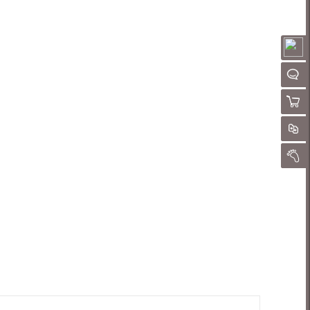
请
QQ客
购物
对
我的