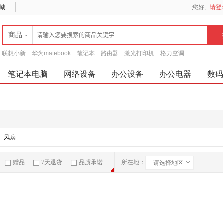
城
您好,
请登
商品
联想小新
华为matebook
笔记本
路由器
激光打印机
格力空调
笔记本电脑
网络设备
办公设备
办公电器
数码
风扇
赠品
7天退货
品质承诺
所在地：
请选择地区
急速物流