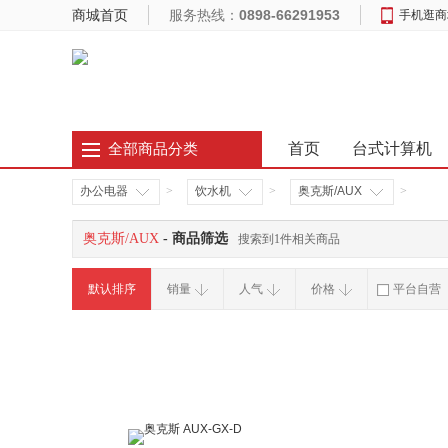
商城首页
服务热线：
0898-66291953
手机逛商
首页
台式计算机
全部商品分类
办公电器
>
饮水机
>
奥克斯/AUX
>
奥克斯/AUX
- 商品筛选
搜索到1件相关商品
默认排序
销量
人气
价格
平台自营
破损补寄