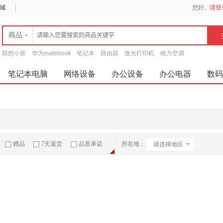
城
您好,
请登
商品
联想小新
华为matebook
笔记本
路由器
激光打印机
格力空调
笔记本电脑
网络设备
办公设备
办公电器
数码
赠品
7天退货
品质承诺
所在地：
请选择地区
急速物流