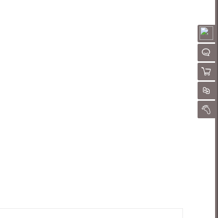
请
QQ客
购物
对
我的